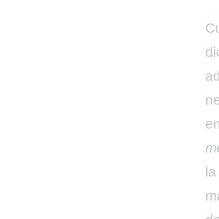
Cu
di
ad
ne
en
me
la
ma