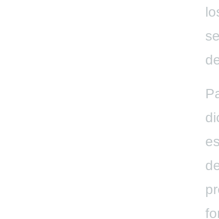
lo
se
de
Pa
di
es
de
pr
fo