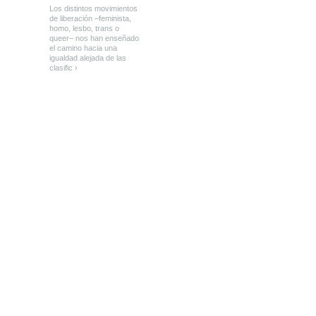
Los distintos movimientos
de liberación –feminista,
homo, lesbo, trans o
queer– nos han enseñado
el camino hacia una
igualdad alejada de las
clasific ›