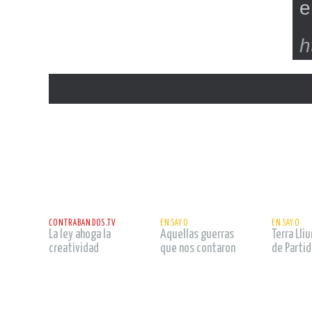
e
h
leer
leer
leer
CONTRABANDOS.TV
ENSAYO
ENSAYO
La ley ahoga la
Aquellas guerras
Terra Lli
creatividad
que nos contaron
de Partid