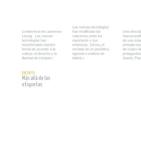
Las nuevas tecnologías
Conferencia de Lawrence
han modificado las
Una obra a
Lessig Las nuevas
relaciones entre los
imprescindib
tecnologías han
reporteros y sus
de una orga
transformado nuestra
empresas. Otrora, el
armada expl
forma de acceder a la
enviado de un periódico,
de cuatro d
cultura: el derecho y la
agencia o cadena de
protagonista
libertad de compart ›
televis ›
Sastre, Pep
leer
ENSAYO
Más allá de las
etiquetas