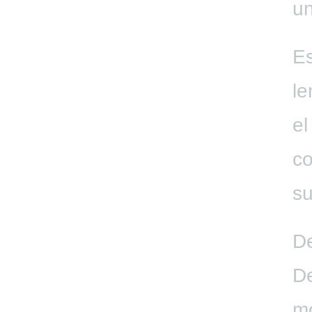
un
Es
le
el
co
su
De
De
mo