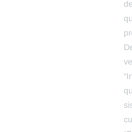
de
qu
pr
De
ve
“I
qu
si
cu