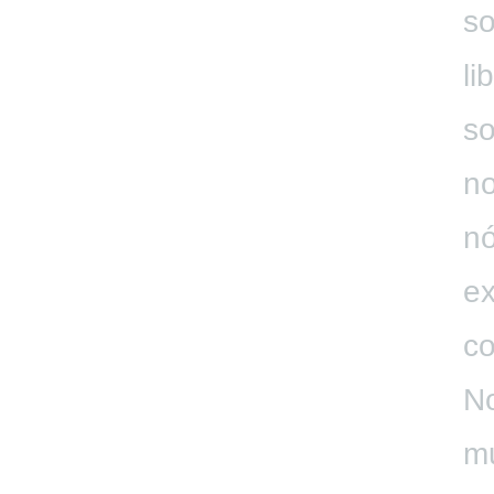
so
li
so
no
n
ex
co
No
mu