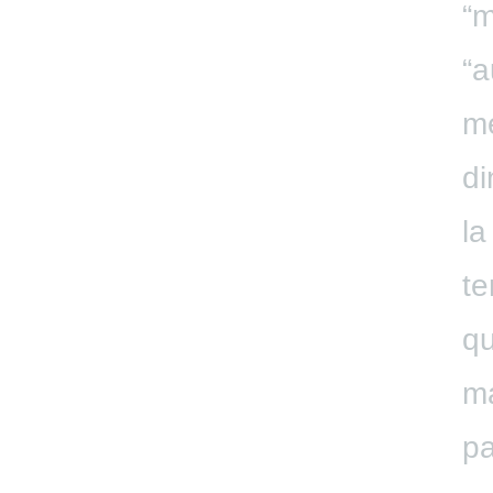
“m
“a
me
di
la
t
qu
ma
pa