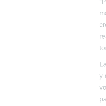
“P
ma
cr
re
to
La
y 
vo
pa