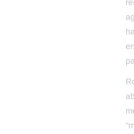
re
ag
ha
en
pa
Ro
ab
m
“m