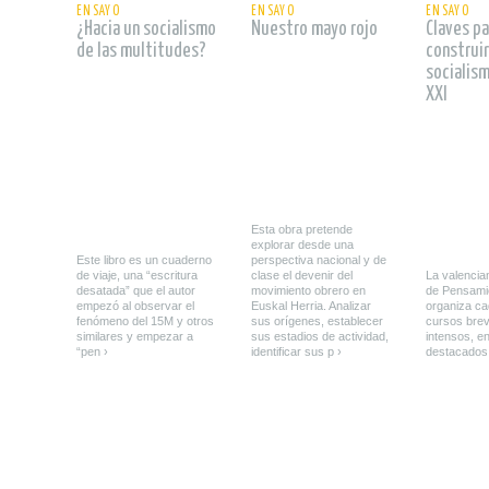
ENSAYO
ENSAYO
ENSAYO
¿Hacia un socialismo
Nuestro mayo rojo
Claves pa
de las multitudes?
construir
socialism
XXI
Esta obra pretende
explorar desde una
Este libro es un cuaderno
perspectiva nacional y de
de viaje, una “escritura
clase el devenir del
La valenci
desatada” que el autor
movimiento obrero en
de Pensamie
empezó al observar el
Euskal Herria. Analizar
organiza c
fenómeno del 15M y otros
sus orígenes, establecer
cursos brev
similares y empezar a
sus estadios de actividad,
intensos, e
“pen ›
identificar sus p ›
destacados 