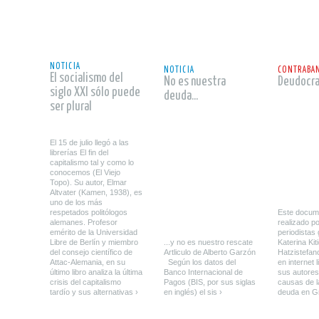
leer
leer
NOTICIA
NOTICIA
CONTRABAN
El socialismo del
No es nuestra
Deudocra
siglo XXI sólo puede
deuda...
ser plural
El 15 de julio llegó a las
librerías El fin del
capitalismo tal y como lo
conocemos (El Viejo
Topo). Su autor, Elmar
Altvater (Kamen, 1938), es
uno de los más
respetados politólogos
Este docume
alemanes. Profesor
realizado po
emérito de la Universidad
periodistas
Libre de Berlín y miembro
...y no es nuestro rescate
Katerina Kiti
del consejo científico de
Artliculo de Alberto Garzón
Hatzistefano
Attac-Alemania, en su
Según los datos del
en internet 
último libro analiza la última
Banco Internacional de
sus autores
crisis del capitalismo
Pagos (BIS, por sus siglas
causas de la
tardío y sus alternativas ›
en inglés) el sis ›
deuda en Gr
leer
leer
leer