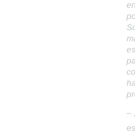
en
po
So
m
e
pa
co
ha
pr
– 
es