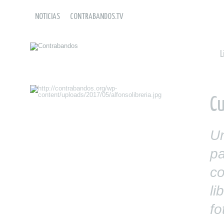
NOTICIAS
CONTRABANDOS.TV
L
Cu
Un
p
co
li
fo