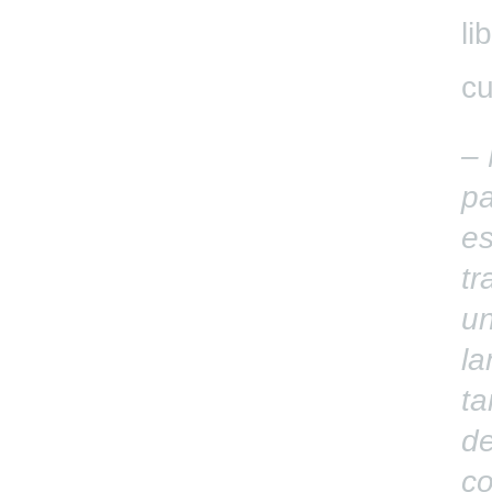
li
cu
–
pa
es
tr
un
l
ta
de
co