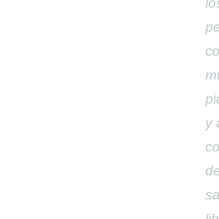
lo
pe
co
m
pi
y 
c
de
s
li