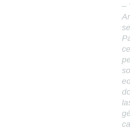
– 
Ar
se
Pa
ce
pe
so
ed
do
la
gé
ca