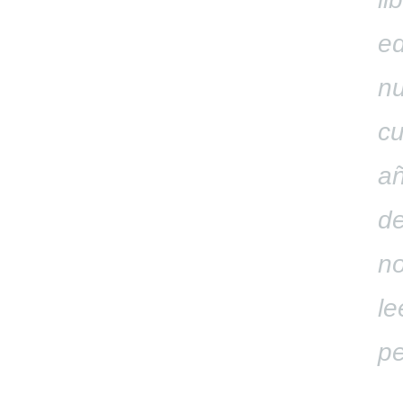
ed
nu
cu
añ
de
no
le
pe