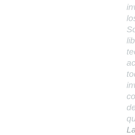
in
lo
So
li
te
ac
to
in
c
de
qu
La