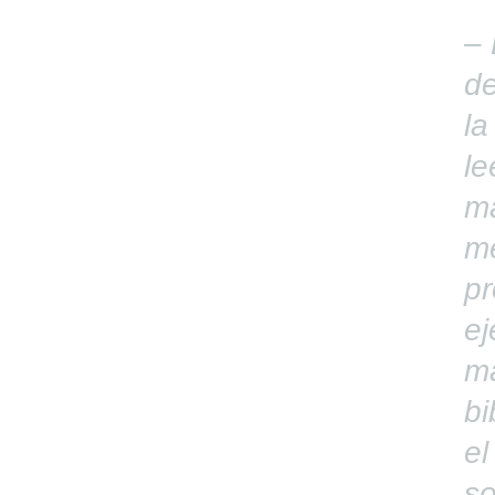
– 
de
la
le
ma
me
pr
ej
ma
bi
el
so