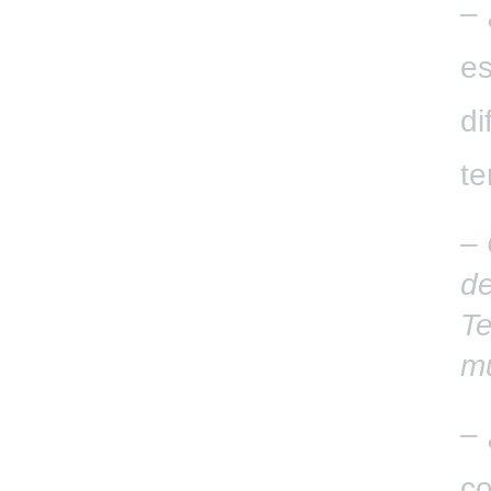
– 
es
di
te
– 
de
T
mu
– 
co