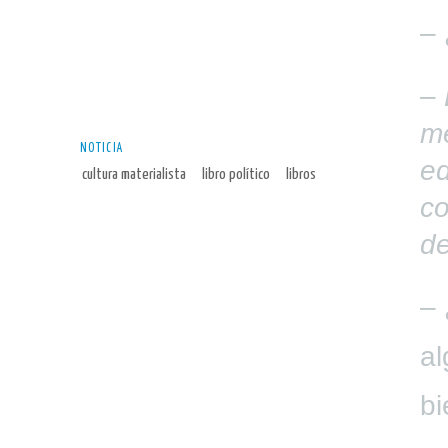
–
– 
me
NOTICIA
ed
cultura materialista
libro político
libros
co
d
– 
al
bi