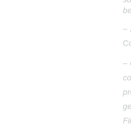
be
– 
C
–
co
pr
ge
Fi