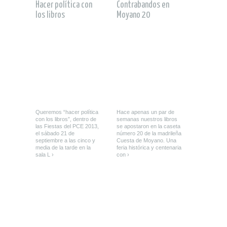
Hacer política con
Contrabandos en
los libros
Moyano 20
Queremos “hacer política
Hace apenas un par de
con los libros”, dentro de
semanas nuestros libros
las Fiestas del PCE 2013,
se apostaron en la caseta
el sábado 21 de
número 20 de la madrileña
septiembre a las cinco y
Cuesta de Moyano. Una
media de la tarde en la
feria histórica y centenaria
sala L ›
con ›