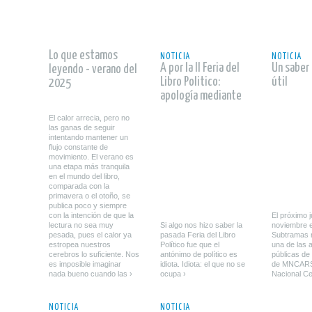
leer
leer
Lo que estamos
NOTICIA
NOTICIA
A por la II Feria del
Un saber
leyendo - verano del
Libro Politico:
útil
2025
apología mediante
El calor arrecia, pero no
las ganas de seguir
intentando mantener un
flujo constante de
movimiento. El verano es
una etapa más tranquila
en el mundo del libro,
comparada con la
primavera o el otoño, se
publica poco y siempre
con la intención de que la
El próximo 
lectura no sea muy
Si algo nos hizo saber la
noviembre e
pesada, pues el calor ya
pasada Feria del Libro
Subtramas 
estropea nuestros
Político fue que el
una de las 
cerebros lo suficiente. Nos
antónimo de político es
públicas de
es imposible imaginar
idiota. Idiota: el que no se
de MNCARS
nada bueno cuando las ›
ocupa ›
Nacional Ce
leer
leer
NOTICIA
NOTICIA