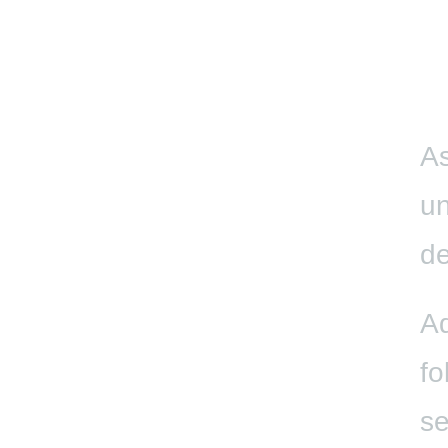
As
un
de
Aq
fo
se