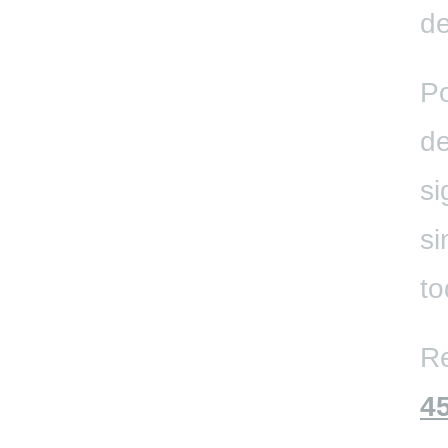
de
Po
de
si
si
to
Re
4