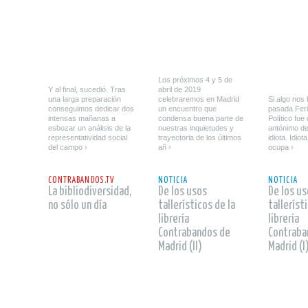
Los próximos 4 y 5 de
Y al final, sucedió. Tras
abril de 2019
una larga preparación
celebraremos en Madrid
Si algo nos 
conseguimos dedicar dos
un encuentro que
pasada Feri
intensas mañanas a
condensa buena parte de
Político fue
esbozar un análisis de la
nuestras inquietudes y
antónimo de 
representatividad social
trayectoria de los últimos
idiota. Idiot
del campo ›
añ ›
ocupa ›
leer
leer
leer
CONTRABANDOS.TV
NOTICIA
NOTICIA
La bibliodiversidad,
De los usos
De los u
no sólo un día
tallerísticos de la
talleríst
librería
librería
Contrabandos de
Contraba
Madrid (II)
Madrid (I