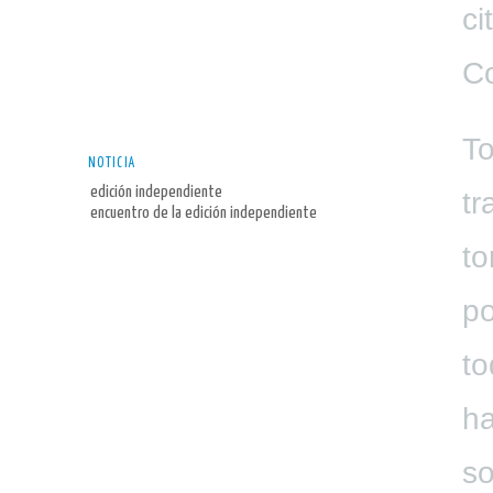
ci
C
To
NOTICIA
edición independiente
tr
encuentro de la edición independiente
to
po
to
ha
so