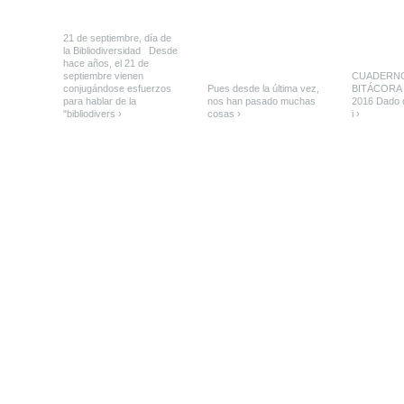
21 de septiembre, día de
la Bibliodiversidad Desde
hace años, el 21 de
septiembre vienen
CUADERN
conjugándose esfuerzos
Pues desde la última vez,
BITÁCORA
para hablar de la
nos han pasado muchas
2016 Dado
"bibliodivers ›
cosas ›
i ›