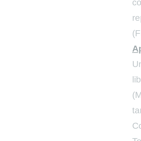
co
re
(F
A
Un
li
(M
ta
Co