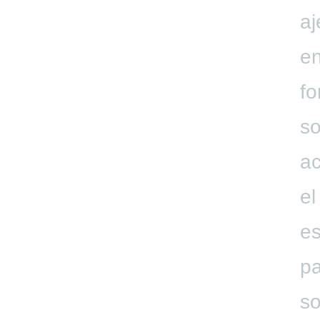
aj
en
fo
so
a
el
es
pa
so