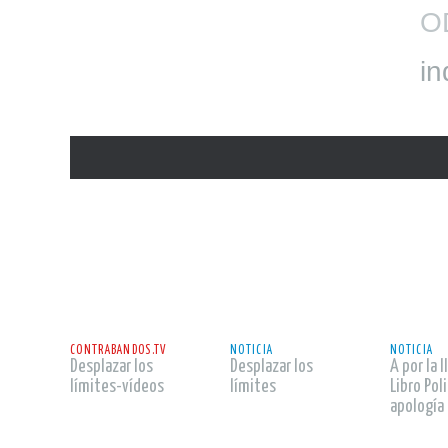
O
in
leer
leer
leer
CONTRABANDOS.TV
NOTICIA
NOTICIA
Desplazar los
Desplazar los
A por la I
límites-vídeos
límites
Libro Poli
apología