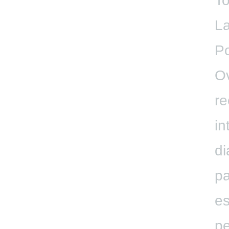
To
La
Po
Ov
re
in
di
pa
es
pe