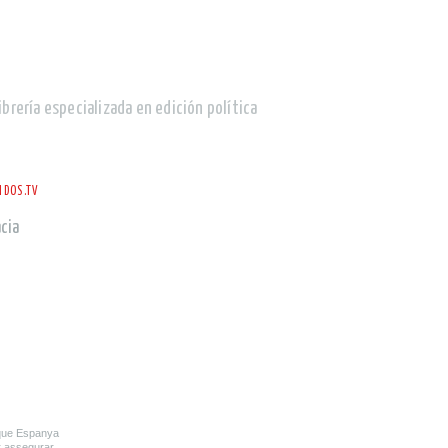
ibrería especializada en edición política
DOS.TV
cia
 que Espanya
er assegurar