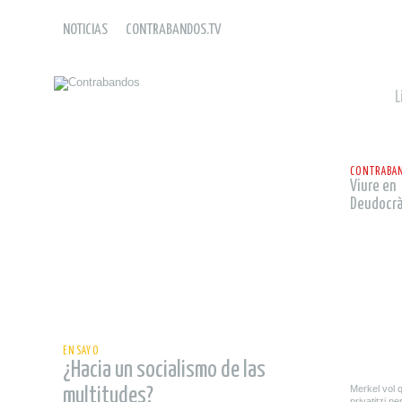
NOTICIAS
CONTRABANDOS.TV
L
leer
CONTRABAN
Viure en
Deudocrà
leer
ENSAYO
¿Hacia un socialismo de las
Merkel vol
multitudes?
privatitzi p