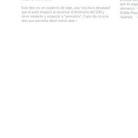
que es pag
Este libro es un cuaderno de viaje, una “escritura desatada”
alemanys 
que el autor empezó al observar el fenómeno del 15M y
Eulàlia Reg
otros similares y empezar a “pensarlos”. Cada día ocurría
Subirats 
algo que aportaba algún nuevo dato ›