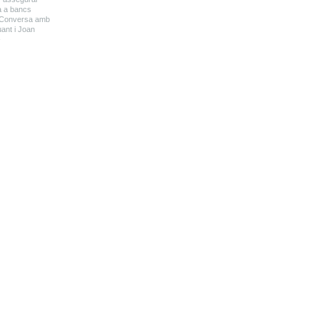
a a bancs
Conversa amb
uant i Joan
›