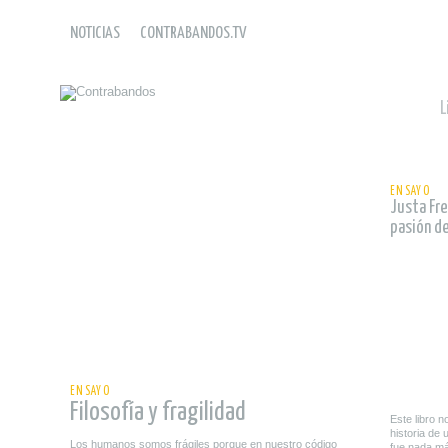
NOTICIAS
CONTRABANDOS.TV
L
leer
ENSAYO
Justa Fre
pasión d
leer
ENSAYO
Filosofía y fragilidad
Este libro n
historia de
Los humanos somos frágiles porque en nuestro código
fue nada m