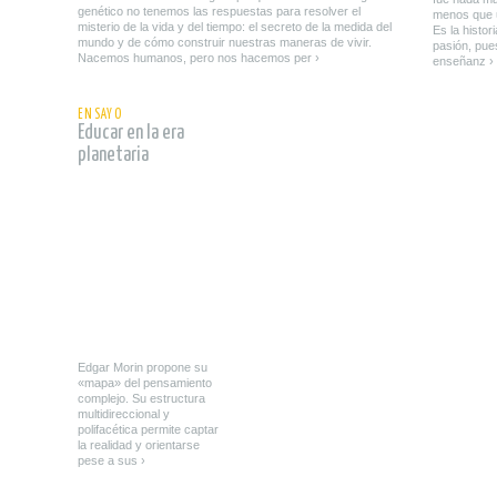
genético no tenemos las respuestas para resolver el
menos que 
misterio de la vida y del tiempo: el secreto de la medida del
Es la histor
mundo y de cómo construir nuestras maneras de vivir.
pasión, pues
Nacemos humanos, pero nos hacemos per ›
enseñanz ›
leer
ENSAYO
Educar en la era
planetaria
Edgar Morin propone su
«mapa» del pensamiento
complejo. Su estructura
multidireccional y
polifacética permite captar
la realidad y orientarse
pese a sus ›