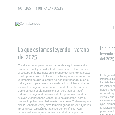
NOTICIAS
CONTRABANDOS.TV
L
Lo que e
Lo que estamos leyendo - verano
leyendo 
del 2025
del 2025
El calor arrecia, pero no las ganas de seguir intentando
mantener un flujo constante de movimiento. El verano es
una etapa más tranquila en el mundo del libro, comparada
La llegada 
con la primavera o el otoño, se publica poco y siempre con
implica el f
la intención de que la lectura no sea muy pesada, pues el
los árboles
calor ya estropea nuestros cerebros lo suficiente. Nos es
los albarico
imposible imaginar nada bueno cuando las calles arden
dulce y jug
como si fuera el día del juicio final, pero aun así aquí
recuerda q
estamos, imaginando a través de las palabras mundos
vivos y que
nuevos y esperanzas vanas, que no alimentan, pero al
va a nacer 
menos impulsan a un latido más constante. Todo esto para
ojos, siemp
decir: ¡tenemos calor, pero también ganas de leer! Que los
la ligera bri
libros sirvan también de abanico como mínimo. Aquí
pero amable
recomendamos unas cuantas novedades de poesía,
Una primave