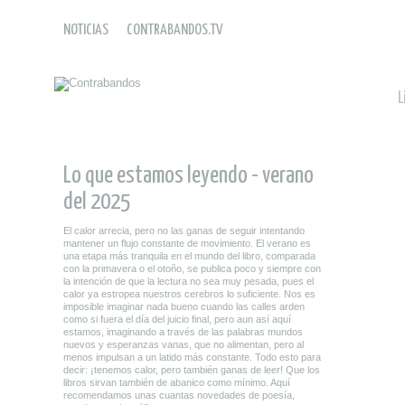
NOTICIAS
CONTRABANDOS.TV
L
Lo que estamos leyendo - verano
del 2025
El calor arrecia, pero no las ganas de seguir intentando
mantener un flujo constante de movimiento. El verano es
una etapa más tranquila en el mundo del libro, comparada
con la primavera o el otoño, se publica poco y siempre con
la intención de que la lectura no sea muy pesada, pues el
calor ya estropea nuestros cerebros lo suficiente. Nos es
imposible imaginar nada bueno cuando las calles arden
como si fuera el día del juicio final, pero aun así aquí
estamos, imaginando a través de las palabras mundos
nuevos y esperanzas vanas, que no alimentan, pero al
menos impulsan a un latido más constante. Todo esto para
decir: ¡tenemos calor, pero también ganas de leer! Que los
libros sirvan también de abanico como mínimo. Aquí
recomendamos unas cuantas novedades de poesía,