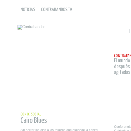
NOTICIAS
CONTRABANDOS.TV
L
leer
CONTRABAN
El mundo
después 
agitadas
leer
CÓMIC SOCIAL
Cairo Blues
Conferenci
Sin cerrar los ojos a los tesoros que esconde la capital
Goitisolo e 