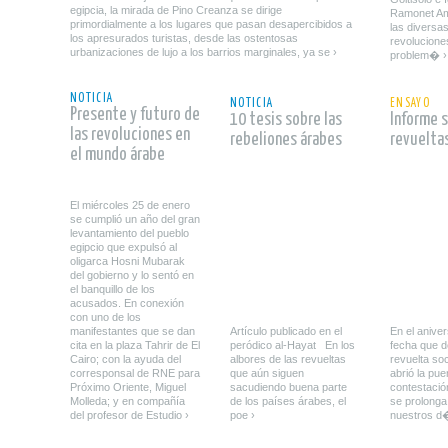
egipcia, la mirada de Pino Creanza se dirige
Ramonet Am
primordialmente a los lugares que pasan desapercibidos a
las diversas
los apresurados turistas, desde las ostentosas
revolucione
urbanizaciones de lujo a los barrios marginales, ya se ›
problem� ›
leer
leer
NOTICIA
NOTICIA
ENSAYO
Presente y futuro de
10 tesis sobre las
Informe s
las revoluciones en
rebeliones árabes
revuelta
el mundo árabe
El miércoles 25 de enero
se cumplió un año del gran
levantamiento del pueblo
egipcio que expulsó al
oligarca Hosni Mubarak
del gobierno y lo sentó en
el banquillo de los
acusados. En conexión
con uno de los
manifestantes que se dan
Artículo publicado en el
En el aniver
cita en la plaza Tahrir de El
peródico al-Hayat En los
fecha que 
Cairo; con la ayuda del
albores de las revueltas
revuelta so
corresponsal de RNE para
que aún siguen
abrió la puer
Próximo Oriente, Miguel
sacudiendo buena parte
contestació
Molleda; y en compañía
de los países árabes, el
se prolonga
del profesor de Estudio ›
poe ›
nuestros d